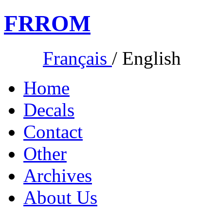
FR
ROM
Français
/
English
Home
Decals
Contact
Other
Archives
About Us