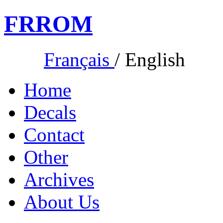
FR
ROM
Français
/
English
Home
Decals
Contact
Other
Archives
About Us